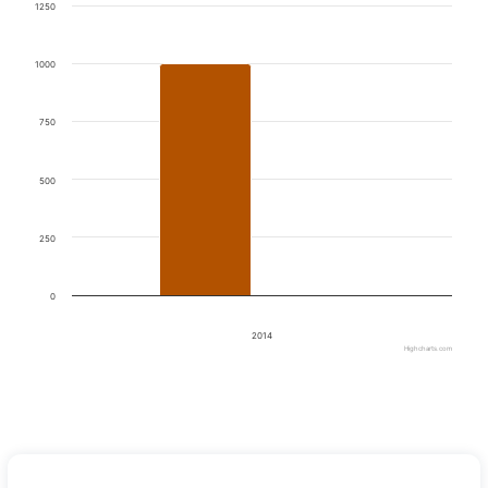
1250
The chart has 1 X axis displaying categories.
The chart has 1 Y axis displaying values. Data ranges from 1000 t
1000
750
500
250
0
2014
Highcharts.com
End of interactive chart.