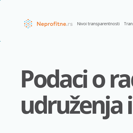
Nivoi transparentnosti
Tran
Podaci o ra
udruženja i