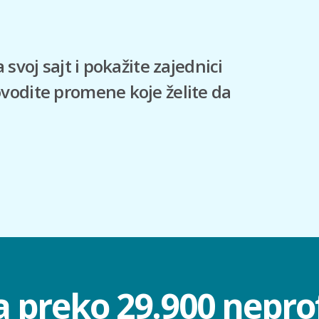
svoj sajt i pokažite zajednici
vodite promene koje želite da
a preko 29.900 nepro