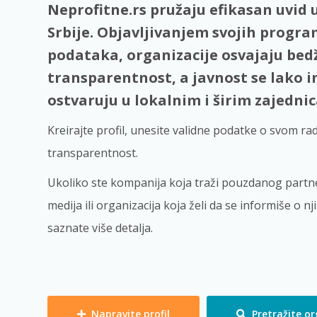
Neprofitne.rs pružaju efikasan uvid u
Srbije. Objavljivanjem svojih progra
podataka, organizacije osvajaju bedž
transparentnost, a javnost se lako i
ostvaruju u lokalnim i širim zajedni
Kreirajte profil, unesite validne podatke o svom ra
transparentnost.
Ukoliko ste kompanija koja traži pouzdanog partne
medija ili organizacija koja želi da se informiše o n
saznate više detalja.
Napravite profil
Pretražite or