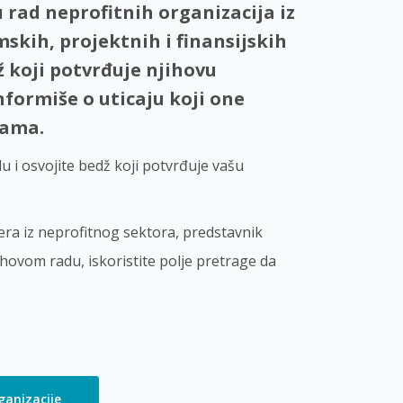
 rad neprofitnih organizacija iz
mskih, projektnih i finansijskih
 koji potvrđuje njihovu
nformiše o uticaju koji one
cama.
du i osvojite bedž koji potvrđuje vašu
ra iz neprofitnog sektora, predstavnik
jihovom radu, iskoristite polje pretrage da
ganizacije