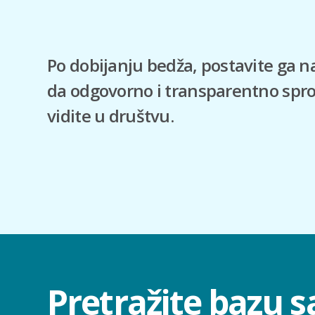
Po dobijanju bedža, postavite ga na 
da odgovorno i transparentno spro
vidite u društvu.
Pretražite bazu s