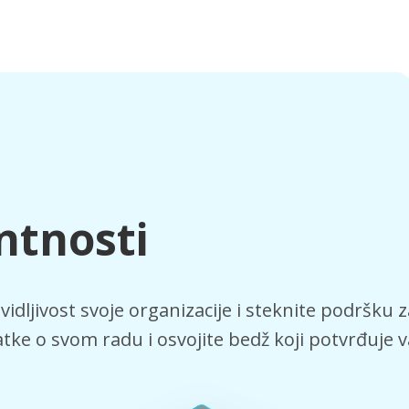
ntnosti
idljivost svoje organizacije i steknite podršku z
datke o svom radu i osvojite bedž koji potvrđuje