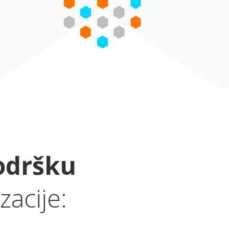
odršku
zacije: