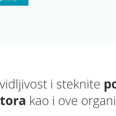
idljivost i steknite
p
atora
kao i ove organi