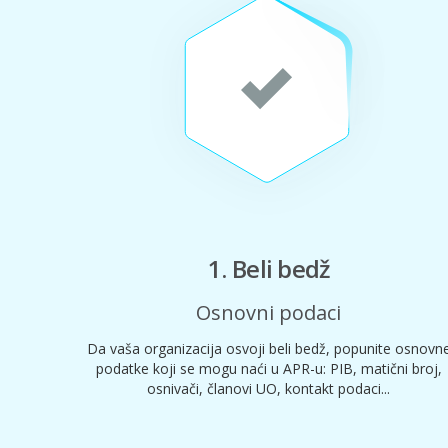
1. Beli bedž
Osnovni podaci
Da vaša organizacija osvoji beli bedž, popunite osnovn
podatke koji se mogu naći u APR-u: PIB, matični broj,
osnivači, članovi UO, kontakt podaci...