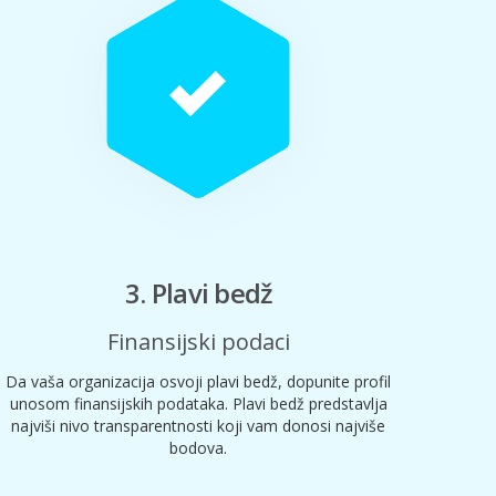
3. Plavi bedž
Finansijski podaci
Da vaša organizacija osvoji plavi bedž, dopunite profil
unosom finansijskih podataka. Plavi bedž predstavlja
najviši nivo transparentnosti koji vam donosi najviše
bodova.