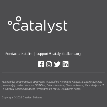
Fondacija Katalist | support@catalystbalkans.org
*Za sadržaj ovog vebsajta odgovorna je isključivo Fondacija Katalist, a izneti stavovi ne
predstavljaju nužno stavove USAID-a, Britanske vlade, Svetske banke, Kancelarije za IT
i e-Upravu, Ujedinjenih nacija i Programa za razvoj Ujedinjenih nacija.
Copyright © 2026 Catalyst Balkans