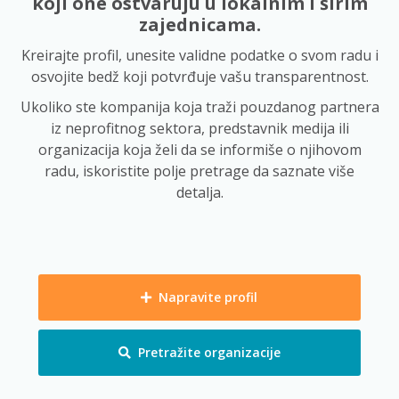
koji one ostvaruju u lokalnim i širim
zajednicama.
Kreirajte profil, unesite validne podatke o svom radu i
osvojite bedž koji potvrđuje vašu transparentnost.
Ukoliko ste kompanija koja traži pouzdanog partnera
iz neprofitnog sektora, predstavnik medija ili
organizacija koja želi da se informiše o njihovom
radu, iskoristite polje pretrage da saznate više
detalja.
Napravite profil
Pretražite organizacije