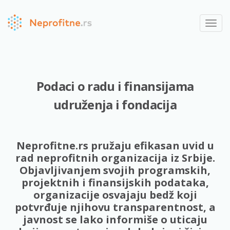
Toggl
navig
Podaci o radu i finansijama
udruženja i fondacija
Neprofitne.rs pružaju efikasan uvid u
rad neprofitnih organizacija iz Srbije.
Objavljivanjem svojih programskih,
projektnih i finansijskih podataka,
organizacije osvajaju bedž koji
potvrđuje njihovu transparentnost, a
javnost se lako informiše o uticaju