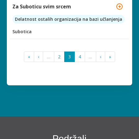
Za Suboticu svim srcem
Delatnost ostalih organizacija na bazi učlanjenja
Subotica
«
‹
…
2
3
4
…
›
»
Podržali