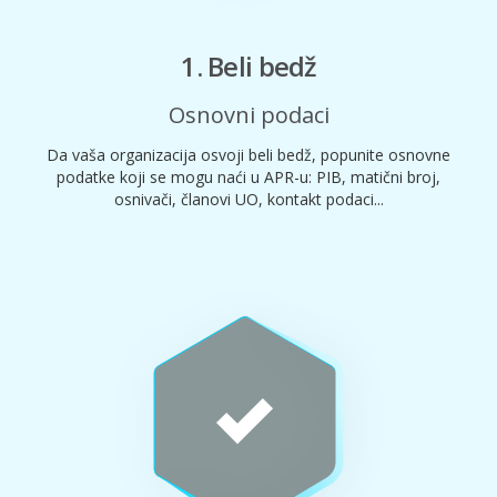
1. Beli bedž
Osnovni podaci
Da vaša organizacija osvoji beli bedž, popunite osnovne
podatke koji se mogu naći u APR-u: PIB, matični broj,
osnivači, članovi UO, kontakt podaci...