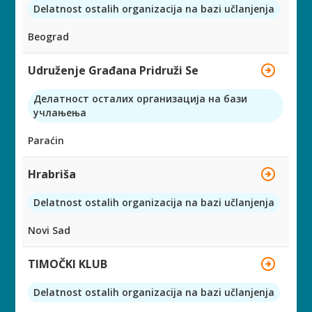
Delatnost ostalih organizacija na bazi učlanjenja
Beograd
Udruženje Građana Pridruži Se
Делатност осталих организација на бази
учлањења
Paraćin
Hrabriša
Delatnost ostalih organizacija na bazi učlanjenja
Novi Sad
TIMOČKI KLUB
Delatnost ostalih organizacija na bazi učlanjenja