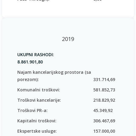
2019
UKUPNI RASHODI:
8.861.901,80
Najam kancelarijskog prostora (sa
porezom):
331.714,69
Komunalni troškovi:
581.852,73
Troškovi kancelarije:
218.829,92
Troškovi PR-a:
45.349,92
Kapitalni troškovi:
306.467,69
Ekspertske usluge:
157.000,00