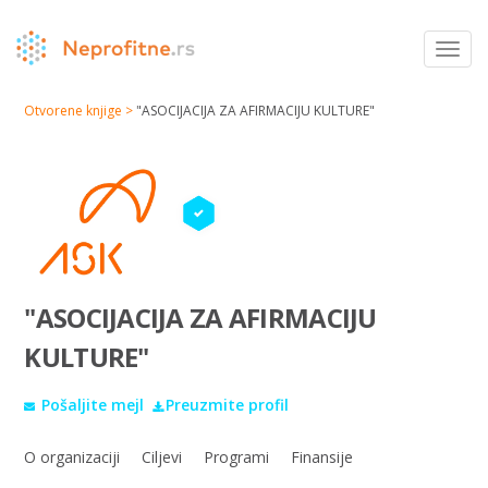
Toggl
navig
Otvorene knjige >
"ASOCIJACIJA ZA AFIRMACIJU KULTURE"
"ASOCIJACIJA ZA AFIRMACIJU
KULTURE"
Pošaljite mejl
Preuzmite profil
O organizaciji
Ciljevi
Programi
Finansije