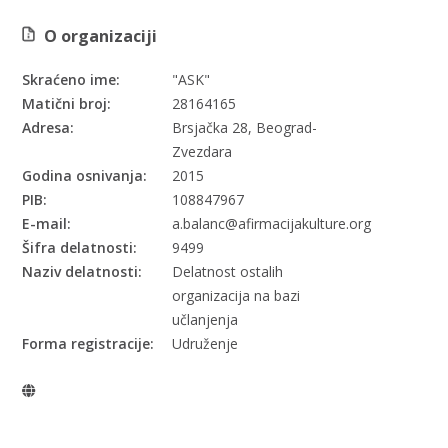
O organizaciji
Skraćeno ime:
"ASK"
Matični broj:
28164165
Adresa:
Brsjačka 28, Beograd-
Zvezdara
Godina osnivanja:
2015
PIB:
108847967
E-mail:
a.balanc@afirmacijakulture.org
Šifra delatnosti:
9499
Naziv delatnosti:
Delatnost ostalih
organizacija na bazi
učlanjenja
Forma registracije:
Udruženje