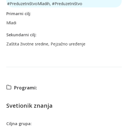
#PreduzetništvoMladih, #Preduzetništvo
Primarni cilj:
Mladi
Sekundarni cilj:
Zaštita životne sredine, Pejzažno uređenje
Programi:
Svetionik znanja
Ciljna grupa: