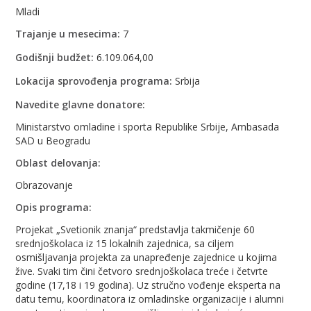
Mladi
Trajanje u mesecima:
7
Godišnji budžet:
6.109.064,00
Lokacija sprovođenja programa:
Srbija
Navedite glavne donatore:
Ministarstvo omladine i sporta Republike Srbije, Ambasada
SAD u Beogradu
Oblast delovanja:
Obrazovanje
Opis programa:
Projekat „Svetionik znanja“ predstavlja takmičenje 60
srednjoškolaca iz 15 lokalnih zajednica, sa ciljem
osmišljavanja projekta za unapređenje zajednice u kojima
žive. Svaki tim čini četvoro srednjoškolaca treće i četvrte
godine (17,18 i 19 godina). Uz stručno vođenje eksperta na
datu temu, koordinatora iz omladinske organizacije i alumni