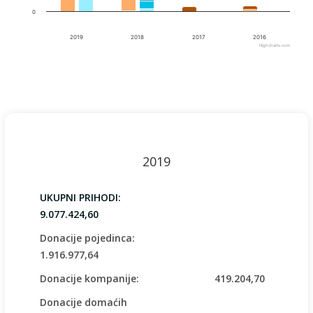
0
2019
2018
2017
2016
Highcharts.com
End of interactive chart.
2019
UKUPNI PRIHODI:
9.077.424,60
Donacije pojedinca:
1.916.977,64
Donacije kompanije:
419.204,70
Donacije domaćih