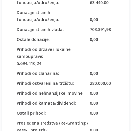
fondacija/udruženja:
63.440,00
Donacije stranih
fondacija/udruženja:
0,00
Donacije stranih vlada:
703.391,98
Ostale donacije:
0,00
Prihodi od države i lokalne
samouprave:
5.694.410,24
Prihodi od članarina:
0,00
Prihodi ostvareni na tržištu:
280.000,00
Prihodi od nefinansijske imovine:
0,00
Prihodi od kamata/dividendi:
0,00
Ostali prihodi:
0,00
Prosleđena sredstva (Re-Granting /
Pass-Through):
0,00