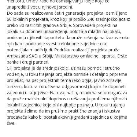
mentora, timovi rade na osmišljavanju ideje koja će
unaprediti život u njihovoj sredini.
Do sada su realizovane četiri generacije projekta, osmišljeno
60 lokalnih projekata, kroz koji je prošlo 240 srednjoškolaca iz
preko 30 različitih gradova Srbije. Sprovedeni projekti na
lokalu su doprineli unapređenju položaja mladih na lokalu,
podizanju njihovih kapaciteta da pruže rešenja na izazove oko
njih kao i podizanje svesti celokupne zajednice oko
potencijala mladih ljudi. Podršku realizaciji projekta pruža
Ambasada SAD u Srbiji, Ministarstvo omladine i sporta, Erste
banka i drugi partneri.
Cilj projekta je da srednjoškolci, uz našu pomoć i stručno
vođenje, u toku trajanja projekta osmisle i detaljno pripreme
projekat, na pet projektnih tema (ekologija, javno zdravlje,
turizam, kultura i društvena odgovornost) kojim će doprineti
zajednici u kojoj žive. Na ovaj način, mladima se omogućava
da pruže maksimalni doprinos u rešavanju problema njihovih
lokalnih zajednica koje oni najbolje poznaju. U toku trajanja
projekta želimo da im pružimo praktična znanja i iskustva
predavača kako bi postali aktivniji građani zajednica u kojima
žive.