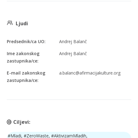
Ljudi
Predsednik/ca UO:
Andrej Balanč
Ime zakonskog
Andrej Balanč
zastupnika/ce:
E-mail zakonskog
a.balanc@afirmacijakulture.org
zastupnika/ce:
Ciljevi:
#Mladi, #ZeroWaste, #AktivizamMladih,