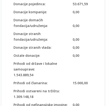
Donacije pojedinca:
53.671,59
Donacije kompanije:
0,00
Donacije domaćih
fondacija/udruženja:
0,00
Donacije stranih
fondacija/udruženja:
0,00
Donacije stranih vlada:
0,00
Ostale donacije:
0,00
Prihodi od države i lokalne
samouprave:
1.543.889,54
Prihodi od članarina:
15.000,00
Prihodi ostvareni na tržištu:
1.309.148,18
Prihodi od nefinansijske imovine:
0,00