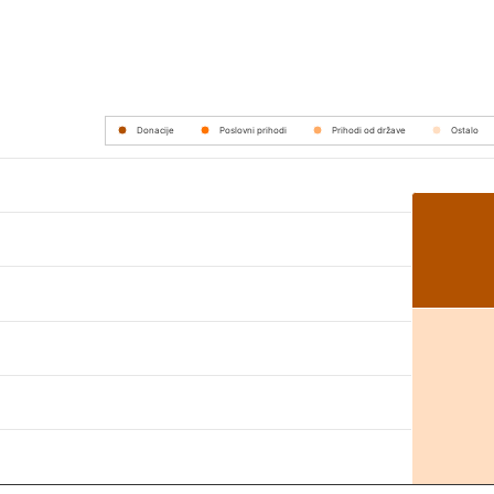
Donacije
Poslovni prihodi
Prihodi od države
Ostalo
m 81000 to 134000.