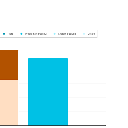
Plate
Programski troškovi
Eksterne usluge
Ostalo