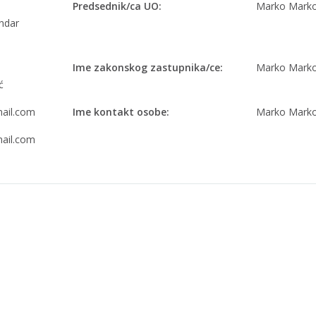
Predsednik/ca UO:
Marko Marko
andar
Ime zakonskog zastupnika/ce:
Marko Marko
ć
ail.com
Ime kontakt osobe:
Marko Marko
ail.com