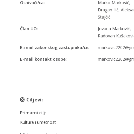
Osnivači/ca:
Marko Marković,
Dragan Ilić, Aleks
Stajčić
Član UO:
Jovana Marković,
Radovan Kušakovi
E-mail zakonskog zastupnika/ce:
markovic2202@gm
E-mail kontakt osobe:
markovic2202@gm
Ciljevi:
Primarni cilj:
Kultura i umetnost