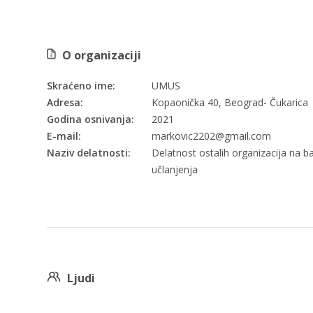
O organizaciji
Skraćeno ime:
UMUS
Adresa:
Kopaonička 40, Beograd- Čukarica
Godina osnivanja:
2021
E-mail:
markovic2202@gmail.com
Naziv delatnosti:
Delatnost ostalih organizacija na ba
učlanjenja
Ljudi