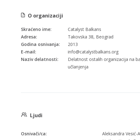
O organizaciji
Skraćeno ime:
Catalyst Balkans
Adresa:
Takovska 38, Beograd
Godina osnivanja:
2013
E-mail:
info@catalystbalkans.org
Naziv delatnosti:
Delatnost ostalih organizacija na ba
učlanjenja
Ljudi
Osnivači/ca:
Aleksandra Vesić-A