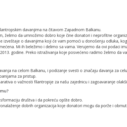
 filantropskim davanjima na čitavom Zapadnom Balkanu.
tem, želimo da umnožimo dobro koje čine donatori i neprofitne organiz
 izveštaje o davanjima koji će vam pomoći u donošenju odluka, koga 
ećena. Mi ih beležimo i delimo sa vama. Verujemo da ovi podaci imaj
2013. godine. Preko istraživanja koje posvećeno radimo želimo da v
žiavanja na celom Balkanu, i podizanje svesti o značaju davanja za celu
panijama za pristup.
arativa o važnosti filantropije za našu zajednicu i zagoavaranje olakši
ramu?
nsformaciju društva i da pokreću opšte dobro.
onalaženje dobrih organizacija koje donatori mogu da porže i obrnut