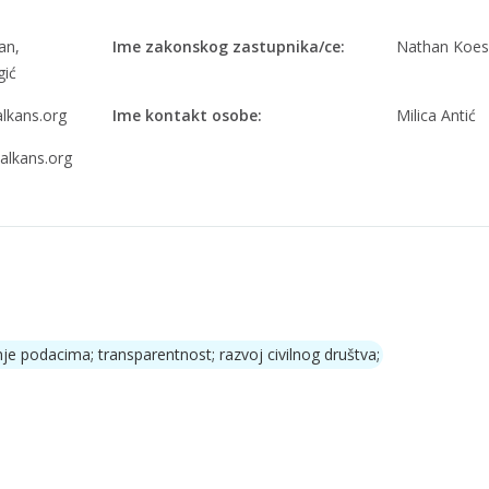
an,
Ime zakonskog zastupnika/ce:
Nathan Koes
gić
lkans.org
Ime kontakt osobe:
Milica Antić
alkans.org
anje podacima; transparentnost; razvoj civilnog društva;