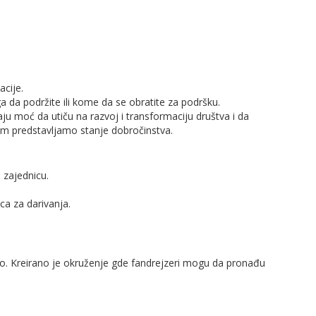
acije.
da podržite ili kome da se obratite za podršku.
u moć da utiču na razvoj i transformaciju društva i da
am predstavljamo stanje dobročinstva.
 zajednicu.
ca za darivanja.
o. Kreirano je okruženje gde fandrejzeri mogu da pronađu