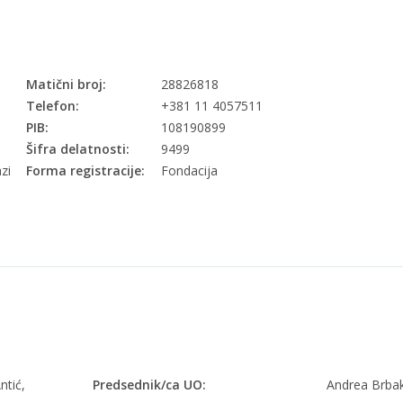
Matični broj:
28826818
Telefon:
+381 11 4057511
PIB:
108190899
Šifra delatnosti:
9499
zi
Forma registracije:
Fondacija
ntić,
Predsednik/ca UO:
Andrea Brbak