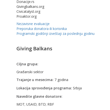
Donacije.rs
Givingbalkans.org
Civicatalyst.org
Proaktor.org
Nezavisne evaluacije
Preporuka donatora ili korisnika
Programski godišnji izveštaji za poslednju godinu
Giving Balkans
Ciljna grupa:
Građanski sektor
Trajanje u mesecima:
7 godina
Lokacija sprovođenja programa:
Srbija
Navedite glavne donatore:
MOT; USAID; BTD; RBF