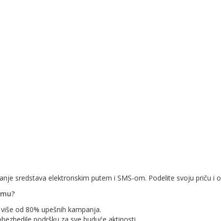
nje sredstava elektronskim putem i SMS-om. Podelite svoju priču i o
ramu?
a više od 80% upešnih kampanja.
obezbedile podršku za sve buduće aktinosti.