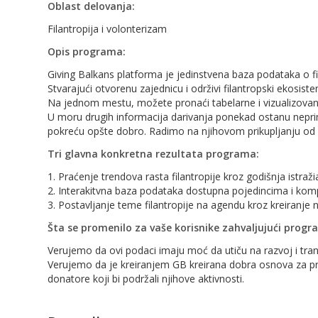
Oblast delovanja:
Filantropija i volonterizam
Opis programa:
Giving Balkans platforma je jedinstvena baza podataka o
Stvarajući otvorenu zajednicu i održivi filantropski ekosis
Na jednom mestu, možete pronaći tabelarne i vizualizovane
U moru drugih informacija darivanja ponekad ostanu neprim
pokreću opšte dobro. Radimo na njihovom prikupljanju od 
Tri glavna konkretna rezultata programa:
1. Praćenje trendova rasta filantropije kroz godišnja istra
2. Interakitvna baza podataka dostupna pojedincima i kom
3. Postavljanje teme filantropije na agendu kroz kreiranje n
Šta se promenilo za vaše korisnike zahvaljujući prog
Verujemo da ovi podaci imaju moć da utiču na razvoj i tra
Verujemo da je kreiranjem GB kreirana dobra osnova za pr
donatore koji bi podržali njihove aktivnosti.