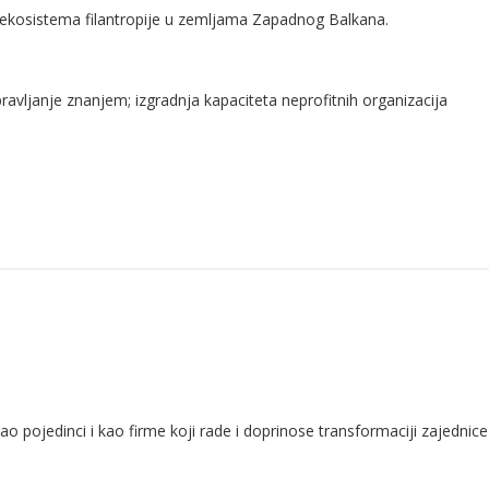
u ekosistema filantropije u zemljama Zapadnog Balkana.
pravljanje znanjem; izgradnja kapaciteta neprofitnih organizacija
pojedinci i kao firme koji rade i doprinose transformaciji zajednice 