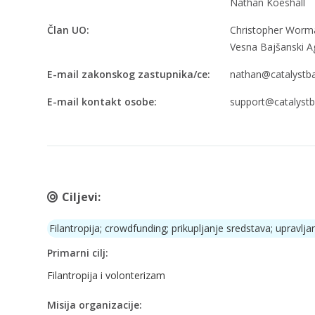
Nathan Koeshall
Član UO:
Christopher Worm
Vesna Bajšanski A
E-mail zakonskog zastupnika/ce:
nathan@catalystba
E-mail kontakt osobe:
support@catalystb
Ciljevi:
Filantropija; crowdfunding; prikupljanje sredstava; upravlj
Primarni cilj:
Filantropija i volonterizam
Misija organizacije: