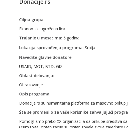
Donacije.rs
Ciljna grupa:
Ekonomski ugrožena lica
Trajanje u mesecima:
6 godina
Lokacija sprovođenja programa:
Srbija
Navedite glavne donatore:
USAID, MOT, BTD, GIZ.
Oblast delovanja:
Obrazovanje
Opis programa:
Donacije.rs su humanitarna platforma za masovno prikuplja
Šta se promenilo za vaše korisnike zahvaljujući prog
Pomogli smo preko XX organizacija da prikupe sredstva s
Osim toga, organizacije su organizovale svoje zajednice i 