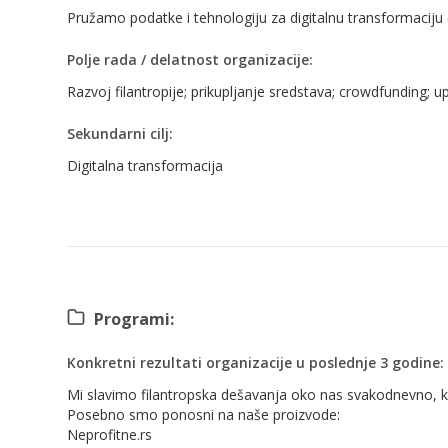
Pružamo podatke i tehnologiju za digitalnu transformacij
Polje rada / delatnost organizacije:
Razvoj filantropije; prikupljanje sredstava; crowdfunding; u
Sekundarni cilj:
Digitalna transformacija
Programi:
Konkretni rezultati organizacije u poslednje 3 godine:
Mi slavimo filantropska dešavanja oko nas svakodnevno, kao 
Posebno smo ponosni na naše proizvode:
Neprofitne.rs