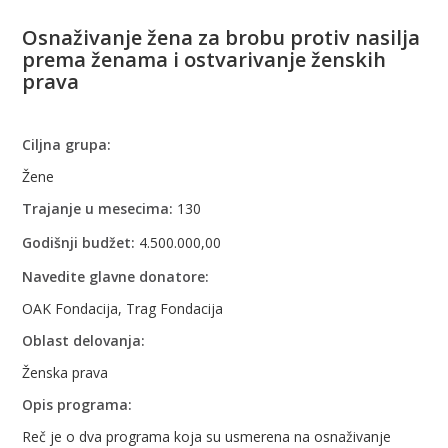
Osnaživanje žena za brobu protiv nasilja
prema ženama i ostvarivanje ženskih
prava
Ciljna grupa:
Žene
Trajanje u mesecima:
130
Godišnji budžet:
4.500.000,00
Navedite glavne donatore:
OAK Fondacija, Trag Fondacija
Oblast delovanja:
Ženska prava
Opis programa:
Reč je o dva programa koja su usmerena na osnaživanje