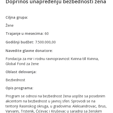
Doprinos unapređenju bezbednosti žena
Ciljna grupa:
Žene
Trajanje u mesecima:
60
Godišnji budžet:
7.500.000,00
Navedite glavne donatore:
Fondacija za mir i rodnu ravnopravnost Kvinna till Kvinna,
Global Fond za žene
Oblast delovanja:
Bezbednost
Opis programa:
Program se odnosi na bezbednost žena uopšte sa posebnim
akcentom na bezbednost u javnoj sferi. Sprovodi se na
teritoriji Rasinskog okruga, u gradovima: Aleksandrovac, Brus,
Varvarin, Trstenik, Ćićevac i Kruševac u saradnji sa ženskim