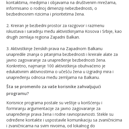
kontaktima, medijima i objavama na društvenim mrežama,
informisano o rodnoj dimenziji nebezbednosti, o
bezbednosnim rizicima i prioritetima žena.
2. Kreiran je bezbedni prostor za razgovor i razmenu
iskustava i saradnju među aktivistkinjama Kosova i Srbije, kao
drugih zemlaja regiona Zapadni Balkan.
3. Aktivistkinje ženskih prava na Zapadnom Balkanu
unapredile znanja o pitanjima bezbednosti i kreirale alate za
javno zagovaranje za unapređenje bezbednosti žena.
Konkretno, najmanje 100 aktivistkinja obuhvaćeno je
edukativnim aktivnostima o učešću žena u izgradnji mira i
unapređenju odnosa među zemljama na Balkanu.
Šta se promenilo za vaše korisnike zahvaljujući
programu?
Korisnice programa postale su veštije u korišćenju i
formiranju argumentacije za javno zagovaranje za
unapređenje prava žena i rodne ravnopravnosti. Stekle su
određene kontakte i uspostavile komunikaciju sa zvaničnicima
i zvaničnicama na svim nivoima, od lokalnog do