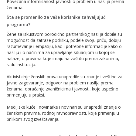
Povećana informisanost javnosti o problem u nasilja prema
ženama.
Šta se promenilo za vaše korisnike zahvaljujući
programu?
Žene sa iskustvom porodično partnerskog nasilja dobile su
mogućnost da zatraže podršku, podele svoju priču, dobiju
razumevanje i empatiju, kao i potrebne informacije kako o
nasilju i o načinima za upravljanje situacijom u kojoj se
nalaze, o pravima koje imaju na zaštitu prema zakonima,
radu institucija.
Aktivistkinje ženskih prava unapredile su znanje i veštine za
javno zagovaranje, odgovor na problem nasilja prema
ženama, obraćanje zvaničnicima i javnosti, koje uspešno
primenjuju u praksi.
Medijiske kuće i novinarke i novinari su unapredili znanje o
ženskim pravima, rodnoj ravnopravnosti, koje primenjuju
prilikom svog izveštavanja.