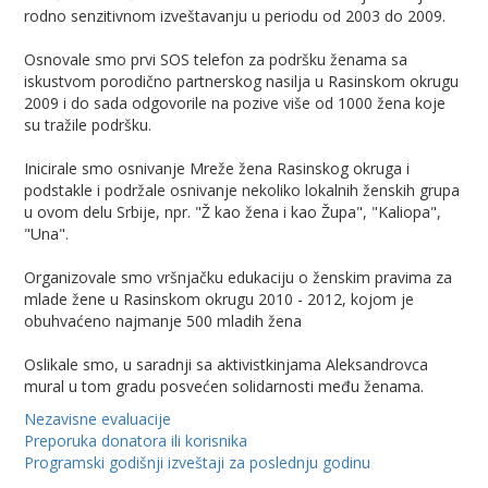
rodno senzitivnom izveštavanju u periodu od 2003 do 2009.
Osnovale smo prvi SOS telefon za podršku ženama sa
iskustvom porodično partnerskog nasilja u Rasinskom okrugu
2009 i do sada odgovorile na pozive više od 1000 žena koje
su tražile podršku.
Inicirale smo osnivanje Mreže žena Rasinskog okruga i
podstakle i podržale osnivanje nekoliko lokalnih ženskih grupa
u ovom delu Srbije, npr. "Ž kao žena i kao Župa", "Kaliopa",
"Una".
Organizovale smo vršnjačku edukaciju o ženskim pravima za
mlade žene u Rasinskom okrugu 2010 - 2012, kojom je
obuhvaćeno najmanje 500 mladih žena
Oslikale smo, u saradnji sa aktivistkinjama Aleksandrovca
mural u tom gradu posvećen solidarnosti među ženama.
Nezavisne evaluacije
Preporuka donatora ili korisnika
Programski godišnji izveštaji za poslednju godinu