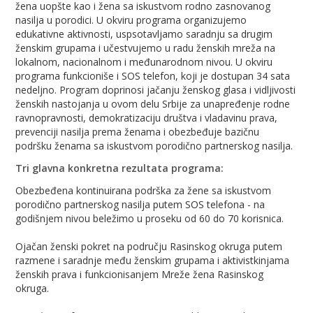
žena uopšte kao i žena sa iskustvom rodno zasnovanog
nasilja u porodici. U okviru programa organizujemo
edukativne aktivnosti, uspsotavljamo saradnju sa drugim
ženskim grupama i učestvujemo u radu ženskih mreža na
lokalnom, nacionalnom i međunarodnom nivou. U okviru
programa funkcioniše i SOS telefon, koji je dostupan 34 sata
nedeljno. Program doprinosi jačanju ženskog glasa i vidljivosti
ženskih nastojanja u ovom delu Srbije za unapređenje rodne
ravnopravnosti, demokratizaciju društva i vladavinu prava,
prevenciji nasilja prema ženama i obezbeđuje bazičnu
podršku ženama sa iskustvom porodično partnerskog nasilja.
Tri glavna konkretna rezultata programa:
Obezbeđena kontinuirana podrška za žene sa iskustvom
porodično partnerskog nasilja putem SOS telefona - na
godišnjem nivou beležimo u proseku od 60 do 70 korisnica.
Ojačan ženski pokret na području Rasinskog okruga putem
razmene i saradnje među ženskim grupama i aktivistkinjama
ženskih prava i funkcionisanjem Mreže žena Rasinskog
okruga.