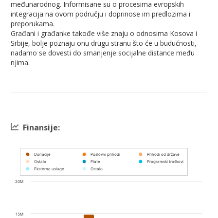
međunarodnog. Informisane su o procesima evropskih
integracija na ovom području i doprinose im predlozima i
preporukama.
Građani i građanke takođe više znaju o odnosima Kosova i
Srbije, bolje poznaju onu drugu stranu što će u budućnosti,
nadamo se dovesti do smanjenje socijalne distance među
njima.
Finansije:
Chart
Donacije
Poslovni prihodi
Prihodi od države
Ostalo
Plate
Programski troškovi
Bar chart with 8 data series.
Eksterne usluge
Ostalo
View as data table, Chart
20M
The chart has 1 X axis displaying categories.
The chart has 1 Y axis displaying values. Data ranges from 1000 
15M