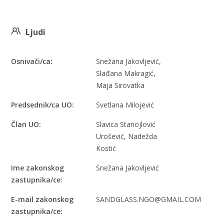
Ljudi
Osnivači/ca:
Snežana Jakovljević,
Slađana Makragić,
Maja Sirovatka
Predsednik/ca UO:
Svetlana Milojević
Član UO:
Slavica Stanojlović
Urošević, Nadežda
Kostić
Ime zakonskog
Snežana Jakovljević
zastupnika/ce:
E-mail zakonskog
SANDGLASS.NGO@GMAIL.COM
zastupnika/ce: