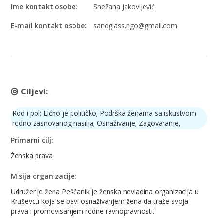
Ime kontakt osobe:
Snežana Jakovljević
E-mail kontakt osobe:
sandglass.ngo@gmail.com
Ciljevi:
Rod i pol; Lično je političko; Podrška ženama sa iskustvom
rodno zasnovanog nasilja; Osnaživanje; Zagovaranje,
Primarni cilj:
Ženska prava
Misija organizacije:
Udruženje žena Peščanik je ženska nevladina organizacija u
Kruševcu koja se bavi osnaživanjem žena da traže svoja
prava i promovisanjem rodne ravnopravnosti.