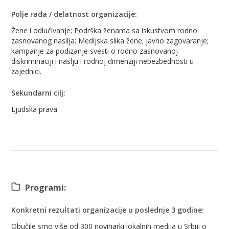
Polje rada / delatnost organizacije:
Žene i odlučivanje; Podrška ženama sa iskustvom rodno
zasnovanog nasilja; Medijska slika žene; javno zagovaranje;
kampanje za podizanje svesti o rodno zasnovanoj
diskriminaciji i naslju i rodnoj dimenziji nebezbednosti u
zajednici.
Sekundarni cilj:
Ljudska prava
Programi:
Konkretni rezultati organizacije u poslednje 3 godine:
Obučile smo više od 300 novinarki lokalnih medija u Srbiji o