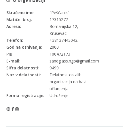
O organizaciji
Skraćeno ime:
"Peščanik"
Matični broj:
17315277
Adresa:
Romanijska 12,
Kruševac
Telefon:
+38137443042
Godina osnivanja:
2000
PIB:
100472173
E-mail:
sandglass.ngo@gmail.com
Šifra delatnosti:
9499
Naziv delatnosti:
Delatnost ostalih
organizacija na bazi
učlanjenja
Forma registracije:
Udruženje