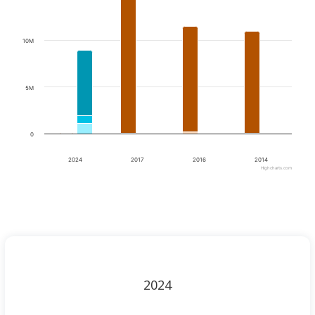
10M
5M
0
2024
2017
2016
2014
Highcharts.com
End of interactive chart.
2024