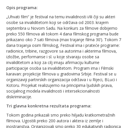
Opis programa:
„Uhvati film“ je festival na temu invalidnosti i/ili čiji su akteri
osobe sa invaliditetom koji se održava od 2003. krajem
septembra u Novom Sadu. Na konkurs za filmove dobijemo
preko 550 filmova ali tokom 4 dana filmskog programa bude
prikazano oko 7 sati filmova (max trajanje filma 30’). Tokom 7
dana trajanja osim filmskog, Festival ima i prateće programe:
radionice, tribine, razgovore sa autorima i akterima filmova,
izložbe, performanse i sl. u koje stvaraju osobe sa
invaliditetom a koji za cilj imaju afirmaciju kulturne
participacije osoba sa invaliditetom. Program ima i Filmski
karavan: projekcije filmova u gradovima Srbije. Festival se u
organizaviji partnrskih organizacija održava i u Rijeci, BLuci i
Kotoru. Projekat realizujemo na principima ljudskih prava,
socijalnog modela invalidnosti i intersekcionalnosti
diskriminacije.
Tri glavna konkretna rezultata programa:
Tokom godina prikazali smo preko hiljadu kratkometražnih
filmova. Ugostili preko 200 autora i aktera iz zemlje i
inostranstva. Organizovali smo preko 30 edukativnih radionica