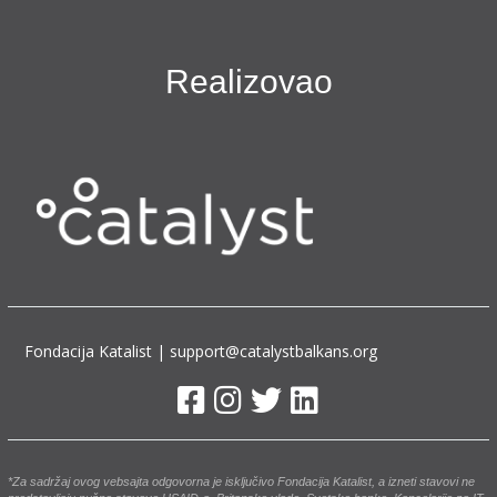
Realizovao
Fondacija Katalist | support@catalystbalkans.org
*Za sadržaj ovog vebsajta odgovorna je isključivo Fondacija Katalist, a izneti stavovi ne