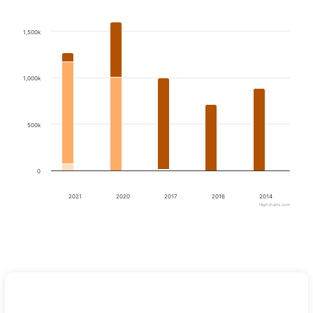
The chart has 1 Y axis displaying values. Data ranges from 4000 
1,500k
1,000k
500k
0
2021
2020
2017
2016
2014
Highcharts.com
End of interactive chart.