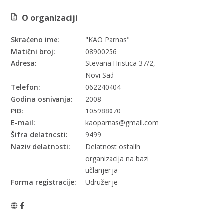
O organizaciji
Skraćeno ime:
"KAO Parnas"
Matični broj:
08900256
Adresa:
Stevana Hristica 37/2,
Novi Sad
Telefon:
062240404
Godina osnivanja:
2008
PIB:
105988070
E-mail:
kaoparnas@gmail.com
Šifra delatnosti:
9499
Naziv delatnosti:
Delatnost ostalih
organizacija na bazi
učlanjenja
Forma registracije:
Udruženje