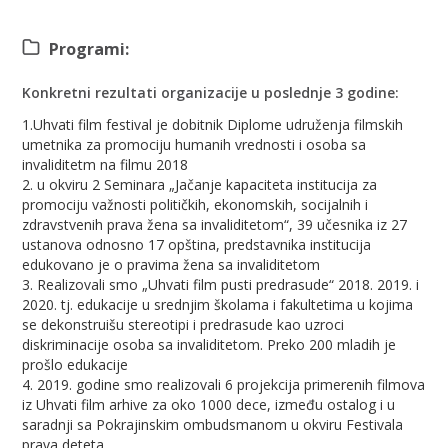
Programi:
Konkretni rezultati organizacije u poslednje 3 godine:
1.Uhvati film festival je dobitnik Diplome udruženja filmskih
umetnika za promociju humanih vrednosti i osoba sa
invaliditetm na filmu 2018
2. u okviru 2 Seminara „Jačanje kapaciteta institucija za
promociju važnosti političkih, ekonomskih, socijalnih i
zdravstvenih prava žena sa invaliditetom“, 39 učesnika iz 27
ustanova odnosno 17 opština, predstavnika institucija
edukovano je o pravima žena sa invaliditetom
3. Realizovali smo „Uhvati film pusti predrasude“ 2018. 2019. i
2020. tj. edukacije u srednjim školama i fakultetima u kojima
se dekonstruišu stereotipi i predrasude kao uzroci
diskriminacije osoba sa invaliditetom. Preko 200 mladih je
prošlo edukacije
4. 2019. godine smo realizovali 6 projekcija primerenih filmova
iz Uhvati film arhive za oko 1000 dece, između ostalog i u
saradnji sa Pokrajinskim ombudsmanom u okviru Festivala
prava deteta