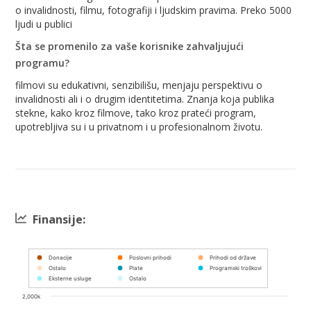
o invalidnosti, filmu, fotografiji i ljudskim pravima. Preko 5000
ljudi u publici
Šta se promenilo za vaše korisnike zahvaljujući
programu?
filmovi su edukativni, senzibilišu, menjaju perspektivu o
invalidnosti ali i o drugim identitetima. Znanja koja publika
stekne, kako kroz filmove, tako kroz prateći program,
upotrebljiva su i u privatnom i u profesionalnom životu.
Finansije:
Chart
Donacije
Poslovni prihodi
Prihodi od države
Ostalo
Plate
Programski troškovi
Bar chart with 8 data series.
Eksterne usluge
Ostalo
View as data table, Chart
2,000k
The chart has 1 X axis displaying categories.