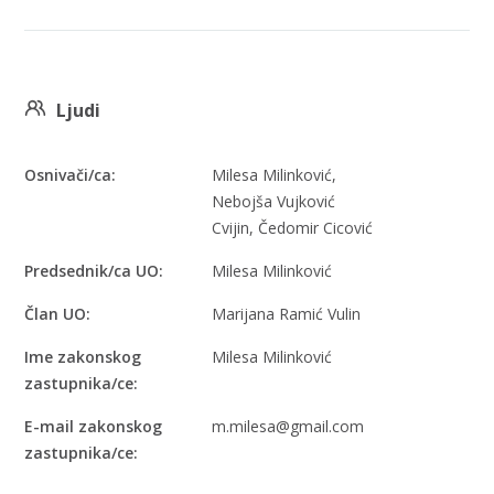
Ljudi
Osnivači/ca:
Milesa Milinković,
Nebojša Vujković
Cvijin, Čedomir Cicović
Predsednik/ca UO:
Milesa Milinković
Član UO:
Marijana Ramić Vulin
Ime zakonskog
Milesa Milinković
zastupnika/ce:
E-mail zakonskog
m.milesa@gmail.com
zastupnika/ce: