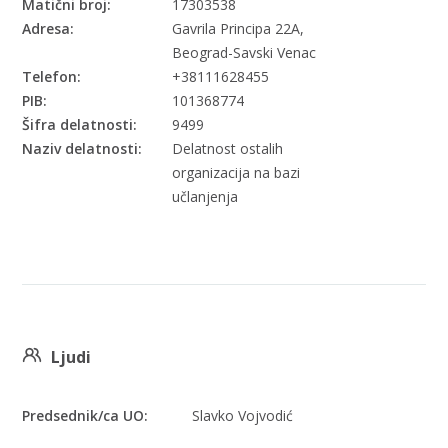
Matični broj:
17303538
Adresa:
Gavrila Principa 22A,
Beograd-Savski Venac
Telefon:
+38111628455
PIB:
101368774
Šifra delatnosti:
9499
Naziv delatnosti:
Delatnost ostalih
organizacija na bazi
učlanjenja
Ljudi
Predsednik/ca UO:
Slavko Vojvodić